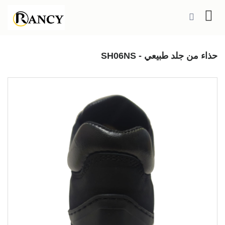
حذاء من جلد طبيعي - SH06NS